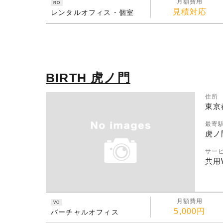
月額費用
RO
見積対応
レンタルオフィス・個室
BIRTH 虎ノ門
住所
東京
最寄
虎ノ
サー
共用W
月額費用
VO
5,000円
バーチャルオフィス