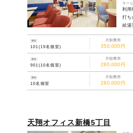
サー
利用
打ち
給湯
月額費用
RO
350,000円
101(19名個室)
月額費用
RO
280,000円
901(10名個室)
月額費用
RO
280,000円
10名個室
天翔オフィス新橋5丁目