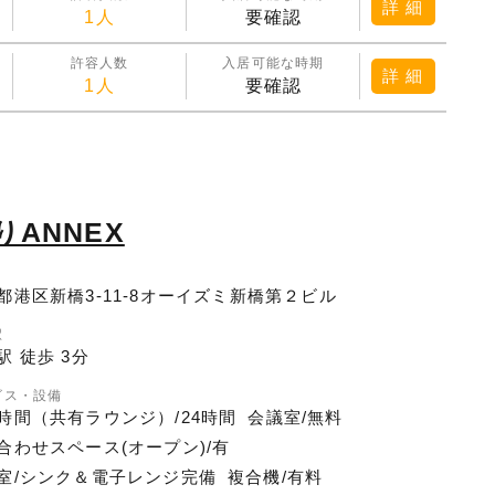
詳 細
1人
要確認
許容人数
入居可能な時期
詳 細
1人
要確認
ANNEX
都港区新橋3-11-8オーイズミ新橋第２ビル
駅
駅 徒歩 3分
ビス・設備
時間（共有ラウンジ）/24時間
会議室/無料
合わせスペース(オープン)/有
室/シンク＆電子レンジ完備
複合機/有料