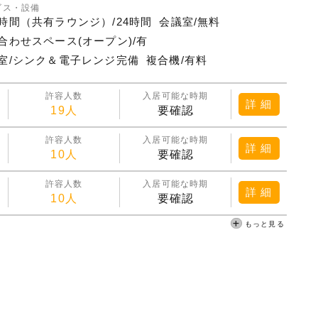
ビス・設備
時間（共有ラウンジ）/24時間
会議室/無料
合わせスペース(オープン)/有
室/シンク＆電子レンジ完備
複合機/有料
許容人数
入居可能な時期
詳 細
19人
要確認
許容人数
入居可能な時期
詳 細
10人
要確認
許容人数
入居可能な時期
詳 細
10人
要確認
もっと見る