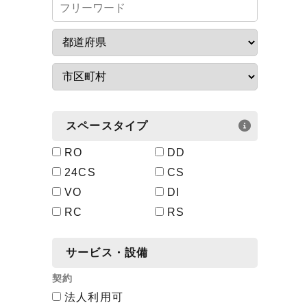
スペースタイプ
RO
DD
24CS
CS
VO
DI
RC
RS
サービス・設備
契約
法人利用可