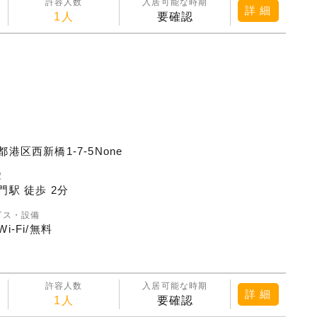
許容人数
入居可能な時期
詳 細
1人
要確認
都港区西新橋1-7-5None
駅
門駅 徒歩 2分
ビス・設備
i-Fi/無料
許容人数
入居可能な時期
詳 細
1人
要確認