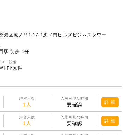
都港区虎ノ門1-17-1虎ノ門ヒルズビジネスタワー
駅
門駅 徒歩 1分
ビス・設備
i-Fi/無料
許容人数
入居可能な時期
詳 細
1人
要確認
許容人数
入居可能な時期
詳 細
1人
要確認