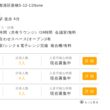
港区新橋5-12-11None
駅
駅 徒歩 4分
ビス・設備
時間（共有ラウンジ）/24時間
会議室/無料
合わせスペース(オープン)/有
室/シンク＆電子レンジ完備
複合機/有料
許容人数
入居可能な時期
詳 細
3人
現在募集中
許容人数
入居可能な時期
詳 細
4人
現在募集中
許容人数
入居可能な時期
詳 細
3人
現在募集中
もっと見る