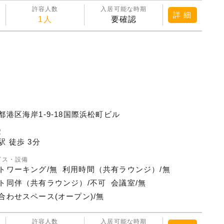
許容人数
入居可能な時期
詳 細
1人
要確認
都港区海岸1-9-18国際浜松町ビル
駅
駅 徒歩 3分
ビス・設備
トワーキング/無
利用時間（共有ラウンジ）/無
ト同伴（共有ラウンジ）/不可
会議室/無
合わせスペース(オープン)/無
許容人数
入居可能な時期