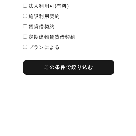
法人利用可(有料)
施設利用契約
賃貸借契約
定期建物賃貸借契約
プランによる
最短契約期間
この条件で絞り込む
1ヶ月契約
2ヶ月契約
3ヶ月契約
1年契約
2年契約
その他
プランによる
期間内解約の予告
1ヶ月前告知
2ヶ月前告知