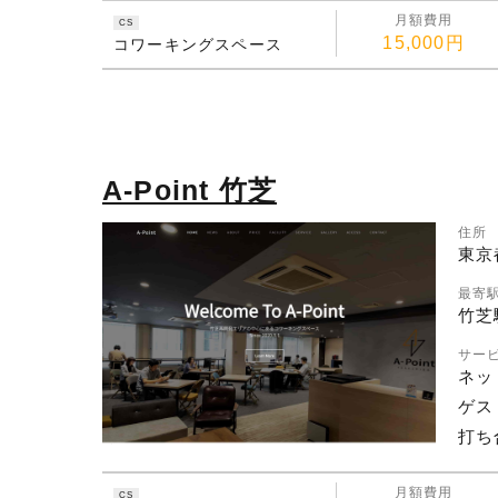
月額費用
CS
15,000円
コワーキングスペース
A-Point 竹芝
住所
東京
最寄
竹芝
サー
ネッ
ゲス
打ち
月額費用
CS