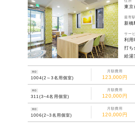
住所
東京都
最寄
新橋
サー
利用
打ち
給湯
月額費用
RO
123,000円
1004(2～3名用個室)
月額費用
RO
120,000円
311(3~4名用個室)
月額費用
RO
120,000円
1006(2~3名用個室)